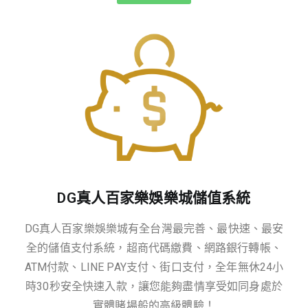
DG真人百家樂娛樂城儲值系統
DG真人百家樂娛樂城
有全台灣最完善、最快速、最安
全的儲值支付系統，超商代碼繳費、網路銀行轉帳、
ATM付款、LINE PAY支付、街口支付，全年無休24小
時30秒安全快速入款，讓您能夠盡情享受如同身處於
實體賭場般的高級體驗！