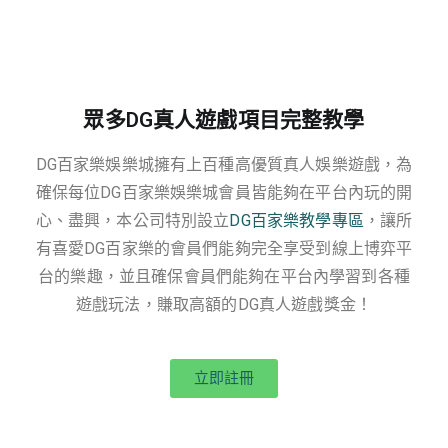
眾多DG真人遊戲項目完整教學
DG百家樂娛樂城擁有上百種高優質真人娛樂遊戲，為
確保每位DG百家樂娛樂城會員皆能夠在平台內玩的開
心、盡興，本公司特別設立
DG百家樂教學專區
，讓所
有喜愛DG百家樂的會員們能夠完全享受到線上博弈平
台的樂趣，並且確保會員們能夠在平台內學習到各種
遊戲玩法，賺取高額的DG真人遊戲獎金！
立即註冊