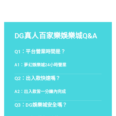
DG真人百家樂娛樂城Q&A
Q1：平台營業時間是？
A1：夢幻娛樂城24小時營業
Q2：出入款快速嗎？
A2：出入款皆一分鐘內完成
Q3：DG娛樂城安全嗎？