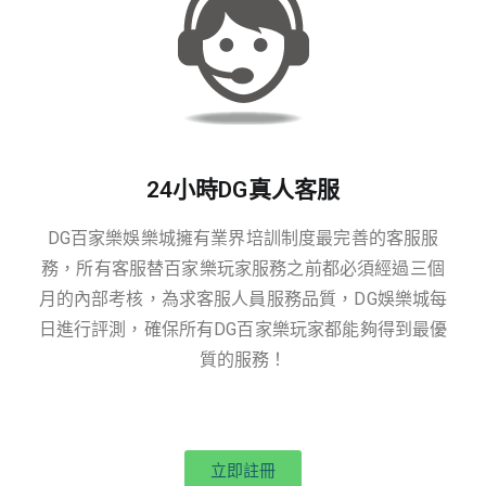
24小時DG真人客服
DG百家樂娛樂城擁有業界培訓制度最完善的客服服
務，所有客服替百家樂玩家服務之前都必須經過三個
月的內部考核，為求客服人員服務品質，DG娛樂城每
日進行評測，確保所有DG百家樂玩家都能夠得到最優
質的服務！
立即註冊