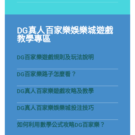
DG真人百家樂娛樂城遊戲
教學專區
DG百家樂遊戲規則及玩法說明
DG百家樂路子怎麼看？
DG真人百家樂遊戲攻略及教學
DG真人百家樂娛樂城投注技巧
如何利用數學公式攻略DG百家樂？