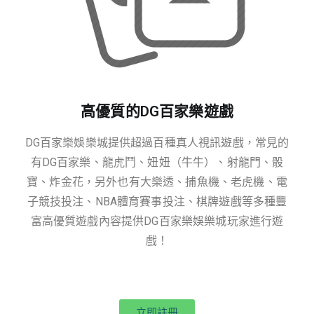
高優質的DG百家樂遊戲
DG百家樂娛樂城提供超過百種真人視訊遊戲，常見的
有DG百家樂、龍虎鬥、妞妞（牛牛）、射龍門、骰
寶、炸金花，另外也有大樂透、捕魚機、老虎機、電
子競技投注、NBA體育賽事投注、棋牌遊戲等多種豐
富高優質遊戲內容提供DG百家樂娛樂城玩家進行遊
戲！
立即註冊