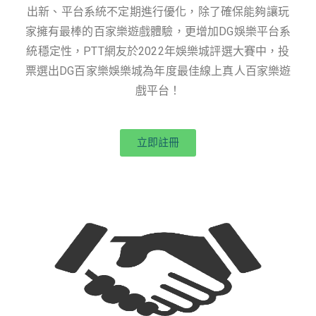
出新、平台系統不定期進行優化，除了確保能夠讓玩
家擁有最棒的百家樂遊戲體驗，更增加DG娛樂平台系
統穩定性，PTT網友於2022年娛樂城評選大賽中，投
票選出DG百家樂娛樂城為年度最佳線上真人百家樂遊
戲平台！
立即註冊