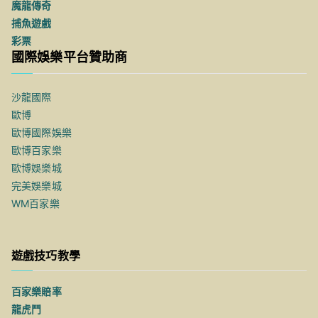
魔龍傳奇
捕魚遊戲
彩票
國際娛樂平台贊助商
沙龍國際
歐博
歐博國際娛樂
歐博百家樂
歐博娛樂城
完美娛樂城
WM百家樂
遊戲技巧教學
百家樂賠率
龍虎鬥