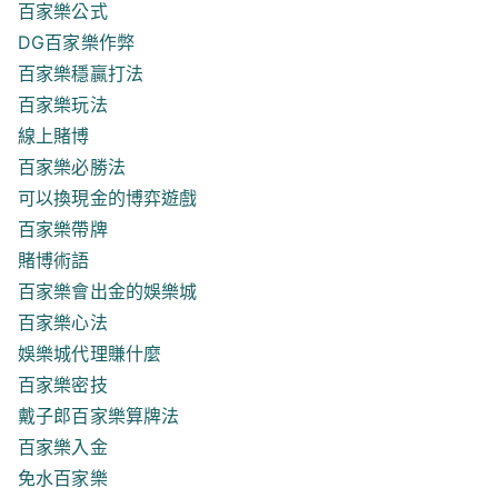
百家樂公式
DG百家樂作弊
百家樂穩贏打法
百家樂玩法
線上賭博
百家樂必勝法
可以換現金的博弈遊戲
百家樂帶牌
賭博術語
百家樂會出金的娛樂城
百家樂心法
娛樂城代理賺什麼
百家樂密技
戴子郎百家樂算牌法
百家樂入金
免水百家樂