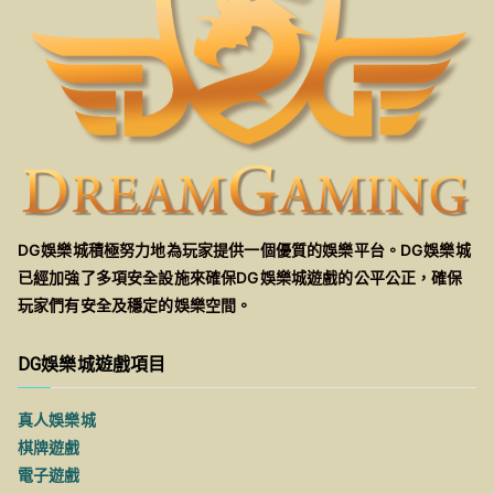
DG娛樂城積極努力地為玩家提供一個優質的娛樂平台。DG娛樂城
已經加強了多項安全設施來確保DG娛樂城遊戲的公平公正，確保
玩家們有安全及穩定的娛樂空間。
DG娛樂城遊戲項目
真人娛樂城
棋牌遊戲
電子遊戲