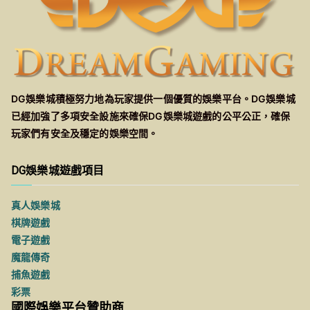
DG娛樂城積極努力地為玩家提供一個優質的娛樂平台。DG娛樂城
已經加強了多項安全設施來確保DG娛樂城遊戲的公平公正，確保
玩家們有安全及穩定的娛樂空間。
DG娛樂城遊戲項目
真人娛樂城
棋牌遊戲
電子遊戲
魔龍傳奇
捕魚遊戲
彩票
國際娛樂平台贊助商