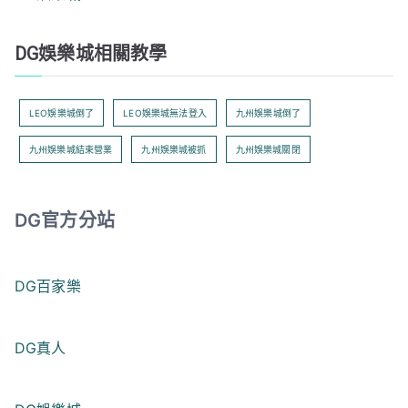
DG娛樂城相關教學
LEO娛樂城倒了
LEO娛樂城無法登入
九州娛樂城倒了
九州娛樂城結束營業
九州娛樂城被抓
九州娛樂城關閉
DG官方分站
DG百家樂
DG真人