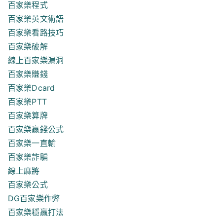
百家樂程式
百家樂英文術語
百家樂看路技巧
百家樂破解
線上百家樂漏洞
百家樂賺錢
百家樂Dcard
百家樂PTT
百家樂算牌
百家樂贏錢公式
百家樂一直輸
百家樂詐騙
線上麻將
百家樂公式
DG百家樂作弊
百家樂穩贏打法