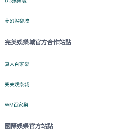
DG娛樂城
夢幻娛樂城
完美娛樂城官方合作站點
真人百家樂
完美娛樂城
WM百家樂
國際娛樂官方站點