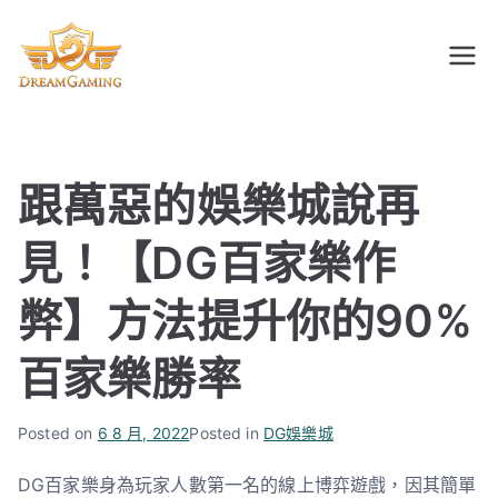
Skip
to
DG娛樂城
台灣最佳線上真人博弈平台
content
跟萬惡的娛樂城說再
見！【DG百家樂作
弊】方法提升你的90%
百家樂勝率
B
Posted on
6 8 月, 2022
Posted in
DG娛樂城
y
DG百家樂身為玩家人數第一名的線上博弈遊戲，因其簡單
d