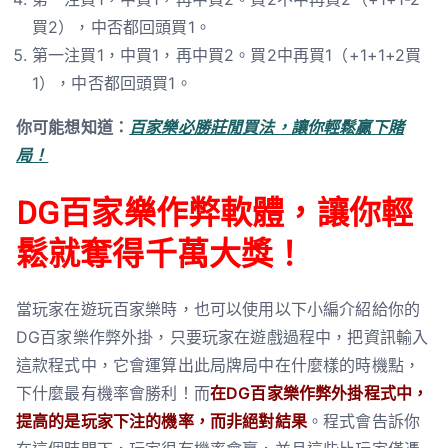
買2），中否都回頭買1。
第一注買1，中買1，再中買2。買2中再買1（+1+1+2買
1），中否都回頭買1。
你可能想知道：
百家樂必勝莊閒買法，讓你輕鬆贏下賭
局！
DG百家樂作弊軟體，讓你輕
鬆就奪得千萬大獎！
當玩家在遊玩百家樂時，也可以使用以下小編介紹給你的
DG百家樂作弊外掛，只要玩家在遊戲過程中，把資訊輸入
這款程式中，它會運算出此局牌局中在什麼樣的時機點，
下什麼最有機率會勝利！而
在DG百家樂作弊外掛程式中，
提高的是玩家下注的機率，而非絕對結果
。程式會告訴你