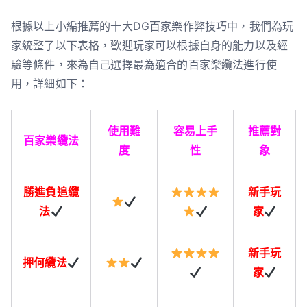
根據以上小編推薦的十大DG百家樂作弊技巧中，我們為玩
家統整了以下表格，歡迎玩家可以根據自身的能力以及經
驗等條件，來為自己選擇最為適合的百家樂纜法進行使
用，詳細如下：
使用難
容易上手
推薦對
百家樂纜法
度
性
象
勝進負追纜
新手玩
法
家
新手玩
押何纜法
家