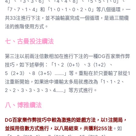
4」、「3、3、6」、「4、4、8」、「5、5、1、0」、
「7、7、1、4」和「1、0、1、0、2、0」等八個循環，一
共33注進行下注，並不論輸贏完成一個循環，是過三關纜
法的進階使用方式。
七、古曼投注纜法
第三注以前兩注倍數相加在進行下注的一種DG百家樂作弊
技巧，如下述舉例：「1、2（0+1）、3（1+2）、
5（2+3）、8（3+5）…….」等。重點在於只要輸了就從1
注重新開始，如果途中連輸太多局就應改為「1、1、2、
2、2、3、3、3、3、4……」等方式進行。
八、博雅纜法
DG百家樂作弊技巧中較為激進的遊戲方法，以1注開局，
並採用倍數方式進行，以八局結束，共獲利255注
。如