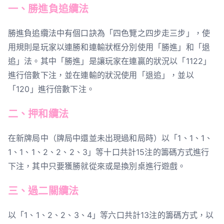
一、勝進負追纜法
勝進負追纜法中有個口訣為「四色覽之四步走三步」，使
用規則是玩家以連勝和連輸狀框分別使用「勝進」和「退
追」法。其中「勝進」是讓玩家在連贏的狀況以「1122」
進行倍數下注，並在連輸的狀況使用「退追」，並以
「120」進行倍數下注。
二、押和纜法
在新牌局中（牌局中還並未出現過和局時）以「1、1、1、
1、1、1、2、2、2、3」等十口共計15注的籌碼方式進行
下注，其中只要獲勝就從來或是換別桌進行遊戲。
三、過二關纜法
以「1、1、2、2、3、4」等六口共計13注的籌碼方式，以