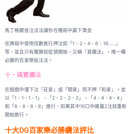
馬丁格爾投注法法讓你在賭局中贏下獎金
在牌局中使用倍數進行押注如「1、2、4、8、16……」
等，並且只有獲勝就從頭開始，又稱「直纜法」，唯一種
必勝的百家樂投注法。
十、碼寶纜法
在遊戲中僅下注「莊家」或「閒家」而不押「和家」。並
以「1、1、1、1」、「2、2、2、2」、「4、4、4、4」
和「8、8、8、8」進行，如果其中16口中連贏2注就重新
開始進行。
十大DG百家樂必勝纜法評比