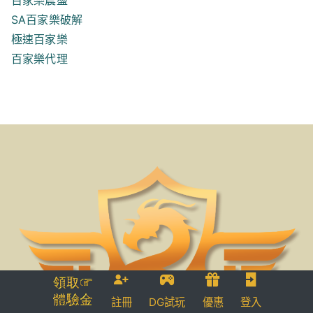
SA百家樂破解
極速百家樂
百家樂代理
註冊
DG試玩
優惠
登入