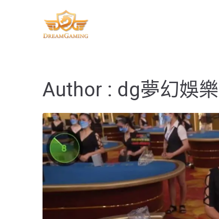
Skip
to
DG娛樂城
台灣最佳線上真人博弈平台
content
Author :
dg夢幻娛