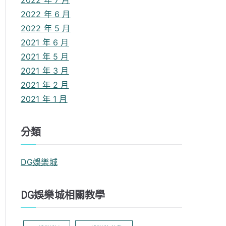
2022 年 7 月
2022 年 6 月
2022 年 5 月
2021 年 6 月
2021 年 5 月
2021 年 3 月
2021 年 2 月
2021 年 1 月
分類
DG娛樂城
DG娛樂城相關教學