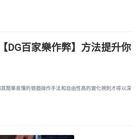
【DG百家樂作弊】方法提升你
因其簡單易懂的遊戲操作手法和自由性高的變化規則才得以深