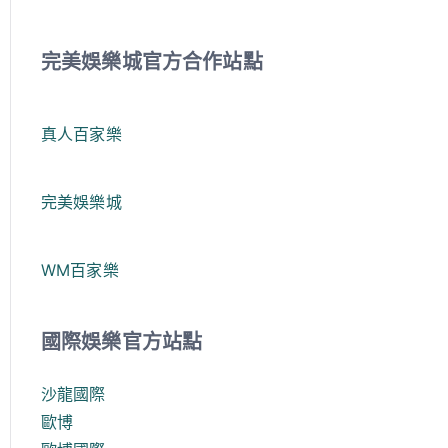
完美娛樂城官方合作站點
真人百家樂
完美娛樂城
WM百家樂
國際娛樂官方站點
沙龍國際
歐博