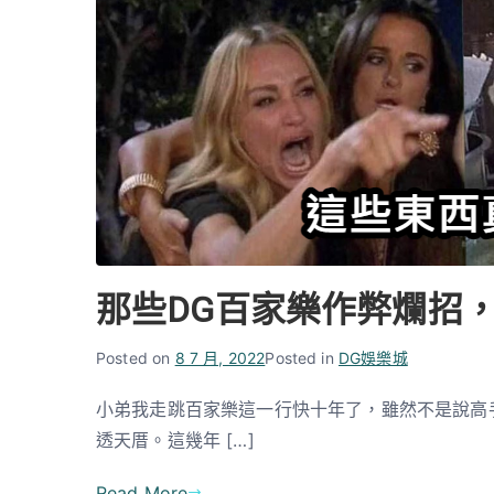
那些DG百家樂作弊爛招
B
Posted on
N
8 7 月, 2022
Posted in
DG娛樂城
y
o
小弟我走跳百家樂這一行快十年了，雖然不是說高
d
C
透天厝。這幾年 […]
g
o
夢
m
Read More