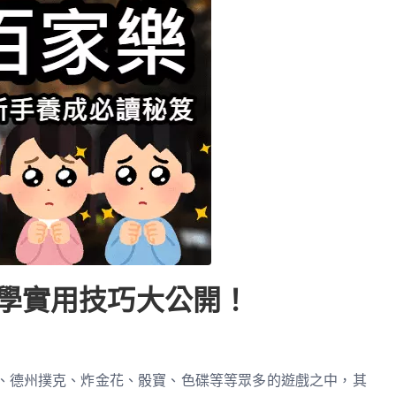
學實用技巧大公開！
、德州撲克、炸金花、骰寶、色碟等等眾多的遊戲之中，其