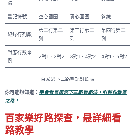
路
畫記符號
空心圓圈
實心圓圈
斜線
第二行第二
第三行第二
第四行第二
紀錄行列數
列
列
列
對應行數舉
2對1、3對2
3對1、4對2
4對1、5對2
例
百家樂下三路劃記對照表
你可能想知道：
學會看百家樂下三路看路法，引領你致富
之路！
百家樂好路探查，最詳細看
路教學