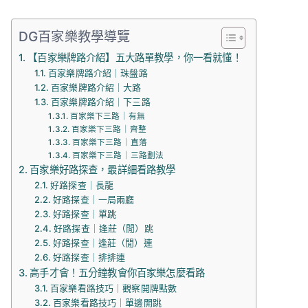
與
下
DG百家樂教學導覽
三
【百家樂牌路介紹】五大路單教學，你一看就懂！
路
百家樂牌路介紹｜珠盤路
分
百家樂牌路介紹｜大路
析
百家樂牌路介紹｜下三路
與
百家樂下三路｜有無
百家樂下三路｜齊整
實
百家樂下三路｜直落
戰
百家樂下三路｜三路劃法
教
百家樂好路探查，最詳細看路教學
學！
好路探查｜長龍
好路探查｜一局兩廳
好路探查｜單跳
好路探查｜逢莊（閒）跳
好路探查｜逢莊（閒）連
好路探查｜排排連
高手才會！五分鐘教會你百家樂怎麼看路
百家樂看路技巧｜觀察開牌點數
百家樂看路技巧｜單邊開跳