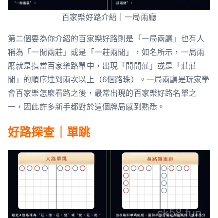
百家樂好路介紹｜一局兩廳
第二個要為你介紹的百家樂好路則是「一局兩廳」也有人
稱為「一閒兩莊」或是「一莊兩閒」，如名所示，一局兩
廳就是指當百家樂路單中，出現「閒閒莊」或是「莊莊
閒」的順序達到兩次以上（6個路珠）。一局兩廳是玩家學
會百家樂怎麼看路之後，最常出現的百家樂好路名單之
一，因此許多新手都對於這個牌局感到熟悉。
好路探查｜單跳