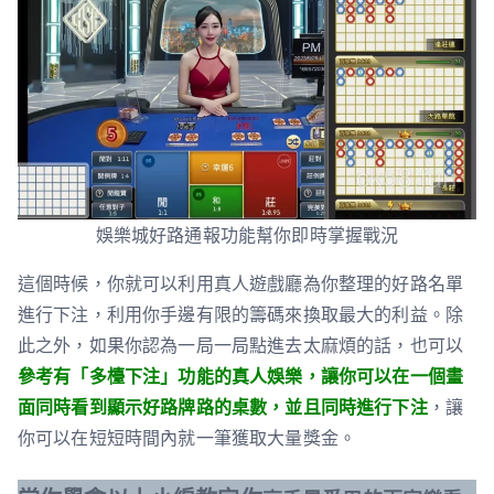
娛樂城好路通報功能幫你即時掌握戰況
這個時候，你就可以利用真人遊戲廳為你整理的好路名單
進行下注，利用你手邊有限的籌碼來換取最大的利益。除
此之外，如果你認為一局一局點進去太麻煩的話，也可以
參考有「多檯下注」功能的真人娛樂，讓你可以在一個畫
面同時看到顯示好路牌路的桌數，並且同時進行下注
，讓
你可以在短短時間內就一筆獲取大量獎金。