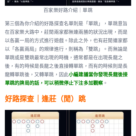
百家樂好路介紹｜單跳
第三個為你介紹的好路探查名單則是「單跳」，單跳意旨
在百家樂大路中，莊閒兩家都無連兩勝的狀況出現，而是
以各贏一局的方式進行遊戲。除此之外，也有莊閒連家都
以「各贏兩局」的規律進行，則稱為「雙跳」。而無論是
單跳或是雙跳最常出現的時機，通常都是在出現長龍之
後，有的時候是長龍之後直接轉單跳，而有的時候則是長
龍轉單跳後，又轉單跳，因此
小編建議當你發現長龍後接
單跳的牌局的話，可以稍微停止下注多加觀察
。
好路探查｜逢莊（閒）跳