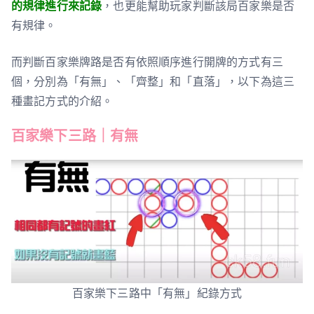
的規律進行來記錄
，也更能幫助玩家判斷該局百家樂是否
有規律。
而判斷百家樂牌路是否有依照順序進行開牌的方式有三
個，分別為「有無」、「齊整」和「直落」，以下為這三
種畫記方式的介紹。
百家樂下三路｜有無
百家樂下三路中「有無」紀錄方式