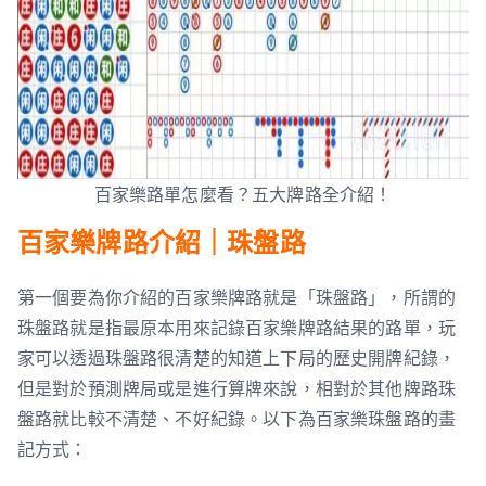
百家樂路單怎麼看？五大牌路全介紹！
百家樂牌路介紹｜珠盤路
第一個要為你介紹的百家樂牌路就是「珠盤路」，所謂的
珠盤路就是指最原本用來記錄百家樂牌路結果的路單，玩
家可以透過珠盤路很清楚的知道上下局的歷史開牌紀錄，
但是對於預測牌局或是進行算牌來說，相對於其他牌路珠
盤路就比較不清楚、不好紀錄。以下為百家樂珠盤路的畫
記方式：