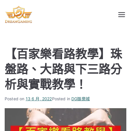
Skip
to
DG娛樂城
台灣最佳線上真人博弈平台
content
【百家樂看路教學】珠
盤路、大路與下三路分
析與實戰教學！
B
Posted on
N
13 6 月, 2022
Posted in
DG娛樂城
y
o
D
C
G
o
娛
m