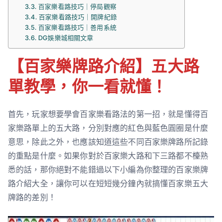
百家樂看路技巧｜停局觀察
百家樂看路技巧｜開牌紀錄
百家樂看路技巧｜善用系統
DG娛樂城相關文章
【百家樂牌路介紹】五大路
單教學，你一看就懂！
首先，玩家想要學會百家樂看路法的第一招，就是懂得百
家樂路單上的五大路，分別對應的紅色與藍色圓圈是什麼
意思，除此之外，也應該知道這些不同百家樂牌路所記錄
的重點是什麼。如果你對於百家樂大路和下三路都不檯熟
悉的話，那你絕對不能錯過以下小編為你整理的百家樂牌
路介紹大全，讓你可以在短短幾分鐘內就搞懂百家樂五大
牌路的差別！