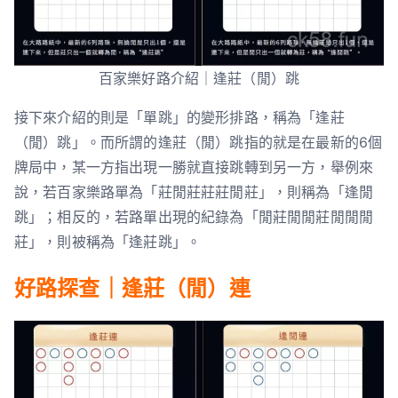
百家樂好路介紹｜逢莊（閒）跳
接下來介紹的則是「單跳」的變形排路，稱為「逢莊
（閒）跳」。而所謂的逢莊（閒）跳指的就是在最新的6個
牌局中，某一方指出現一勝就直接跳轉到另一方，舉例來
說，若百家樂路單為「莊閒莊莊莊閒莊」，則稱為「逢閒
跳」；相反的，若路單出現的紀錄為「閒莊閒閒莊閒閒閒
莊」，則被稱為「逢莊跳」。
好路探查｜逢莊（閒）連