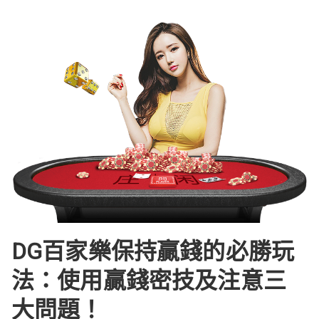
t
s
on
為
什
麼
現
在
最
為
推
薦
的
夢
DG百家樂保持贏錢的必勝玩
幻
真
法：使用贏錢密技及注意三
人
大問題！
娛