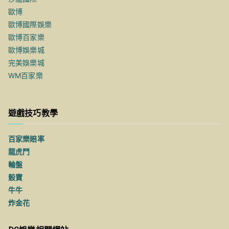
歐博
歐博國際娛樂
歐博百家樂
歐博娛樂城
完美娛樂城
WM百家樂
遊戲技巧教學
百家樂賠率
龍虎鬥
輪盤
骰寶
牛牛
炸金花