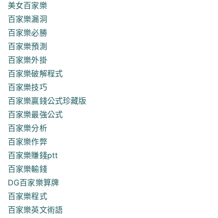
美女百家樂
百家樂漏洞
百家樂必勝
百家樂預測
百家樂外掛
百家樂破解程式
百家樂技巧
百家樂贏錢公式珍藏版
百家樂最強公式
百家樂分析
百家樂作弊
百家樂賺錢ptt
百家樂輸錢
DG百家樂算牌
百家樂程式
百家樂英文術語