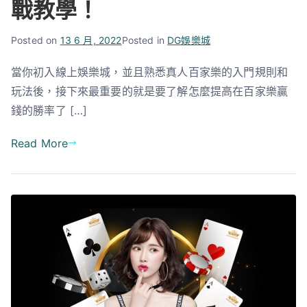
戰教學！
態
穩、
破
B
Posted on
N
13 6 月, 2022
Posted in
DG娛樂城
解
y
o
當你初入線上娛樂城，並且熟悉真人百家樂的入門規則和
就
D
C
玩法後，接下來最重要的就是要了解怎麼提高在百家樂贏
好
G
o
娛
m
錢的勝率了 […]
樂
m
Read More
城
e
n
t
s
on
【百
家
樂
看
路