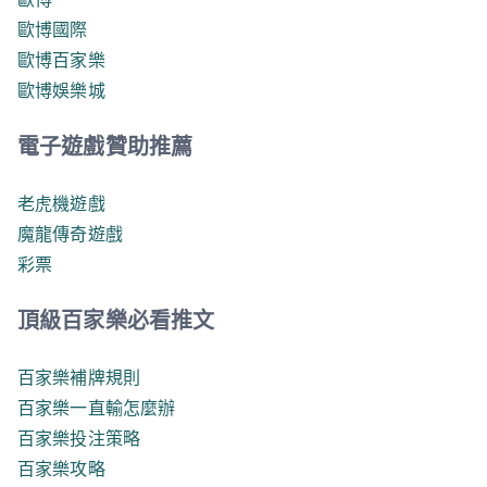
歐博國際
歐博百家樂
歐博娛樂城
電子遊戲贊助推薦
老虎機遊戲
魔龍傳奇遊戲
彩票
頂級百家樂必看推文
百家樂補牌規則
百家樂一直輸怎麼辦
百家樂投注策略
百家樂攻略