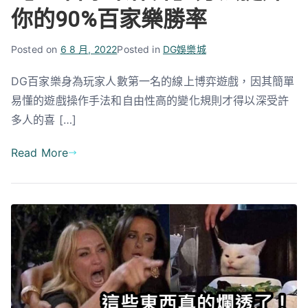
你的90%百家樂勝率
B
Posted on
6 8 月, 2022
Posted in
DG娛樂城
y
DG百家樂身為玩家人數第一名的線上博弈遊戲，因其簡單
d
易懂的遊戲操作手法和自由性高的變化規則才得以深受許
g
夢
多人的喜 […]
幻
Read More
娛
樂
城